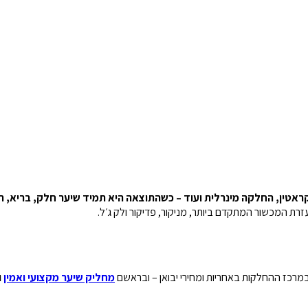
אטין, החלקה מינרלית ועוד – כשהתוצאה היא תמיד שיער חלק, בריא, רך 
זרת המכשור המתקדם ביותר, מניקור, פדיקור ולק ג׳ל.
במרכז ההחלקות באחריות ומחירי יבואן – ובראשם
מחליק שיער מקצועי ואמין
ו